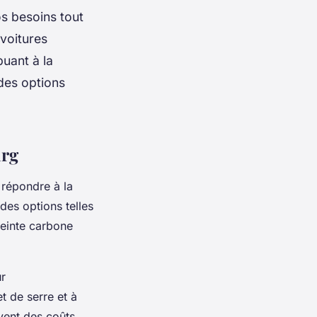
os besoins tout
 voitures
buant à la
des options
urg
répondre à la
des options telles
reinte carbone
r
t de serre et à
uvent des coûts