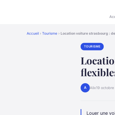
Acc
Accueil
›
Tourisme
›
Location voiture strasbourg : de
TOURISME
Locatio
flexibl
A
Alix
19 octobre
Louer une voi