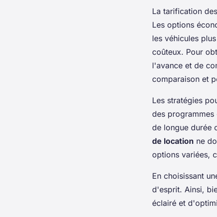
La tarification de
Les options écono
les véhicules plu
coûteux. Pour ob
l'avance et de com
comparaison et per
Les stratégies po
des programmes de
de longue durée o
de location
ne doi
options variées,
En choisissant un
d'esprit. Ainsi, b
éclairé et d'optim