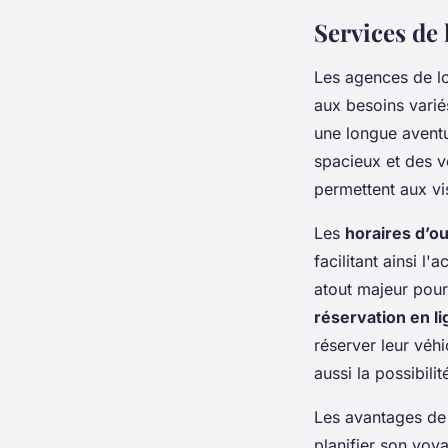
Services de 
Les agences de lo
aux besoins varié
une longue aventu
spacieux et des v
permettent aux vis
Les
horaires d’o
facilitant ainsi l
atout majeur pour 
réservation en l
réserver leur véh
aussi la possibili
Les avantages de l
planifier son voy