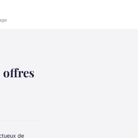
age
 offres
ectueux de