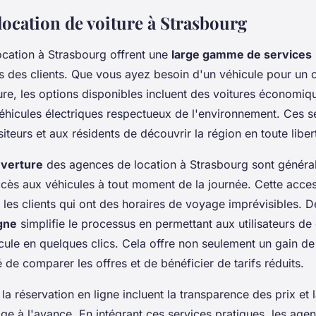
location de voiture à Strasbourg
cation à Strasbourg offrent une
large gamme de services
s des clients. Que vous ayez besoin d'un véhicule pour un c
re, les options disponibles incluent des voitures économi
éhicules électriques respectueux de l'environnement. Ces s
iteurs et aux résidents de découvrir la région en toute liber
uverture
des agences de location à Strasbourg sont général
'accès aux véhicules à tout moment de la journée. Cette access
les clients qui ont des horaires de voyage imprévisibles. De
igne
simplifie le processus en permettant aux utilisateurs de 
icule en quelques clics. Cela offre non seulement un gain d
té de comparer les offres et de bénéficier de tarifs réduits.
a réservation en ligne incluent la transparence des prix et l
age à l'avance. En intégrant ces services pratiques, les age