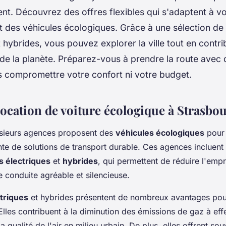
nt. Découvrez des offres flexibles qui s'adaptent à v
nt des véhicules écologiques. Grâce à une sélection de
t hybrides, vous pouvez explorer la ville tout en contri
de la planète. Préparez-vous à prendre la route avec 
s compromettre votre confort ni votre budget.
location de voiture écologique à Strasbo
usieurs agences proposent des
véhicules écologiques
pour 
e de solutions de transport durable. Ces agences incluent 
s électriques
et
hybrides
, qui permettent de réduire l'emp
e conduite agréable et silencieuse.
ctriques
et hybrides présentent de nombreux avantages pou
lles contribuent à la diminution des émissions de gaz à effe
la qualité de l'air en milieu urbain. De plus, elles offrent so