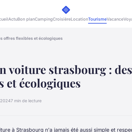
ueil
Actu
Bon plan
Camping
Croisière
Location
Tourisme
Vacance
Voy
s offres flexibles et écologiques
n voiture strasbourg : des
es et écologiques
 2024
7 min de lecture
ture à Strasbourg n'a jamais été aussi simple et resp