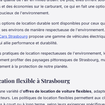
s et des économies sur le carburant, ce qui en fait une opti
oucieux de l'environnement.
 options de location durable sont disponibles pour ceux qu
 et ses environs de manière respectueuse de l'environnement
Cars Strasbourg
propose une gamme de véhicules électriq
 allie performance et durabilité.
s pratiques de location respectueuses de l'environnement, le
ment profiter des paysages pittoresques de Strasbourg, ma
vement à la protection de notre planète.
cation flexible à Strasbourg
une variété d'
offres de location de voiture flexibles
, adapt
eurs. Les politiques de location flexibles permettent aux cl
s à court ou à long terme, selon leurs exigences spécifiques.