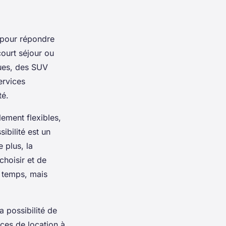
pour répondre
ourt séjour ou
ques, des SUV
ervices
té.
ement flexibles,
ibilité est un
 plus, la
choisir et de
e temps, mais
a possibilité de
nces de location à