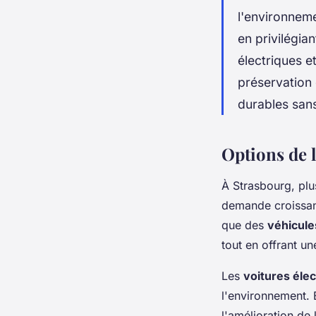
l'environneme
en privilégia
électriques e
préservation 
durables san
Options de 
À Strasbourg, pl
demande croissant
que des
véhicule
tout en offrant un
Les
voitures éle
l'environnement. E
l'amélioration de 