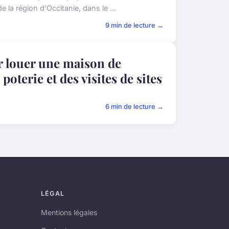
 la région d'Occitanie, dans le ...
9 min de lecture →
r louer une maison de
poterie et des visites de sites
6 min de lecture →
LÉGAL
Mentions légales