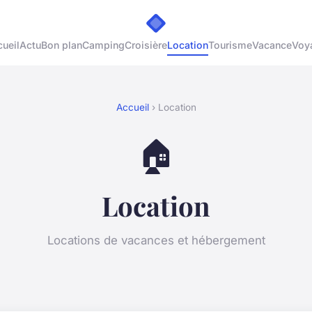
ueil
Actu
Bon plan
Camping
Croisière
Location
Tourisme
Vacance
Voy
Accueil
› Location
🏠
Location
Locations de vacances et hébergement