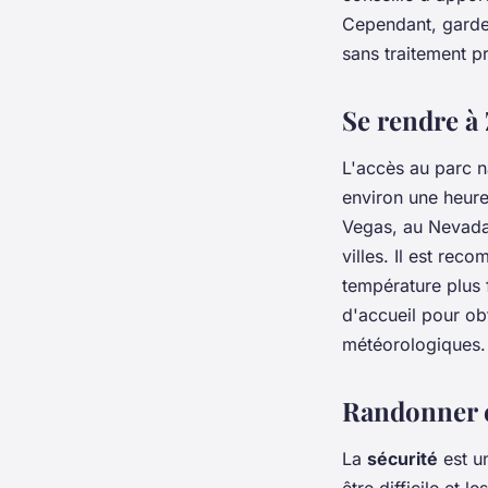
Cependant, gardez
sans traitement p
Se rendre à
L'accès au parc n
environ une heure 
Vegas, au Nevada.
villes. Il est rec
température plus 
d'accueil pour obt
météorologiques.
Randonner e
La
sécurité
est un
être difficile et