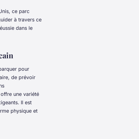
Unis, ce parc
uider à travers ce
éussie dans le
cain
barquer pour
raire, de prévoir
ns
offre une variété
geants. Il est
forme physique et