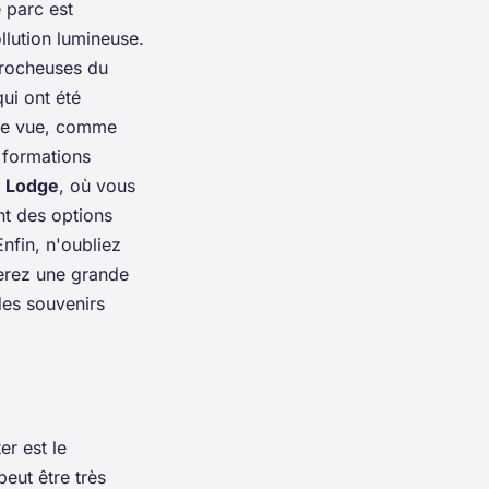
 parc est
llution lumineuse.
s rocheuses du
ui ont été
 de vue, comme
 formations
n Lodge
, où vous
nt des options
nfin, n'oubliez
verez une grande
 des souvenirs
er est le
eut être très