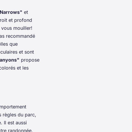
 Narrows"
et
roit et profond
 vous mouiller!
t pas recommandé
lles que
culaires et sont
Canyons"
propose
olorés et les
comportement
s règles du parc,
 Il est aussi
votre randonnée.