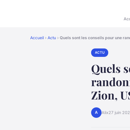
Acc
Accueil
›
Actu
›
Quels sont les conseils pour une ra
ACTU
Quels s
randonn
Zion, 
A
Alix
27 juin 20