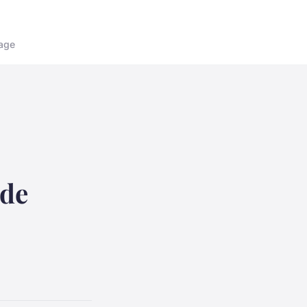
age
 de