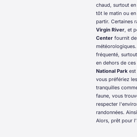
chaud, surtout e
tôt le matin ou en 
partir. Certaine
Virgin River
, et 
Center
fournit de
météorologiques. I
fréquenté, surtou
en dehors de ces p
National Park
est
vous préfériez le
tranquilles comme
faune, vous trouv
respecter l'envir
randonnées. Ainsi
Alors, prêt pour 