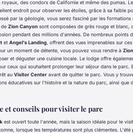
s royaux, des condors de Californie et même des pumas. Le
lent endroit pour observer les étoiles, grâce à sa faible po
ressé par la géologie, vous serez fasciné par les formation
s de
Zion Canyon
sont composées de grès rouge et blanc, q
érosion pendant des millions d'années. De nombreux points
t
et
Angel's Landing
, offrent des vues imprenables sur ces
Pour un moment de détente, vous pouvez vous rendre à
Zio
ser et déguster une cuisine locale. Le lodge offre égaleme
r ceux qui souhaitent prolonger leur séjour dans le parc. E
rrêt au
Visitor Center
avant de quitter le parc. Vous y trou
ons éducatives sur l'histoire et la nature du parc, ainsi que
e et conseils pour visiter le parc
rk
est ouvert toute l'année, mais la saison idéale pour le visit
tomne, lorsque les températures sont plus clémentes. L'été p