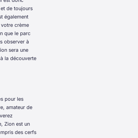
 et de toujours
est également
s votre crème
en que le parc
es observer à
Zion sera une
à la découverte
és pour les
re, amateur de
uverez
, Zion est un
ompris des cerfs