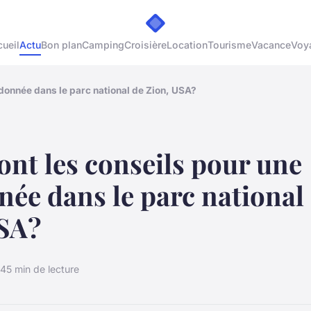
ueil
Actu
Bon plan
Camping
Croisière
Location
Tourisme
Vacance
Voy
ndonnée dans le parc national de Zion, USA?
ont les conseils pour une
ée dans le parc national
USA?
24
5 min de lecture