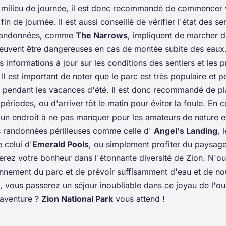
n milieu de journée, il est donc recommandé de commencer
fin de journée. Il est aussi conseillé de vérifier l'état des s
s randonnées, comme
The Narrows
, impliquent de marcher d
peuvent être dangereuses en cas de montée subite des eaux
s informations à jour sur les conditions des sentiers et les p
l est important de noter que le parc est très populaire et pe
t pendant les vacances d'été. Il est donc recommandé de plan
ériodes, ou d'arriver tôt le matin pour éviter la foule. En 
 un endroit à ne pas manquer pour les amateurs de nature e
s randonnées périlleuses comme celle d'
Angel's Landing
, 
 celui d'
Emerald Pools
, ou simplement profiter du paysage
erez votre bonheur dans l'étonnante diversité de Zion. N'o
onnement du parc et de prévoir suffisamment d'eau et de no
, vous passerez un séjour inoubliable dans ce joyau de l'ou
l'aventure ?
Zion National Park
vous attend !